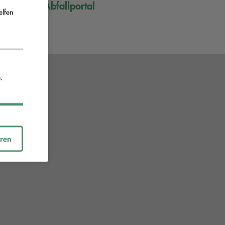
FAQ Mein Abfallportal
elfen
.
eren