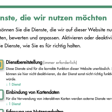
nste, die wir nutzen möchten
können Sie die Dienste, die wir auf dieser Website nu
en, bewerten und anpassen. Aktivieren oder deaktiv
ie Dienste, wie Sie es für richtig halten.
e laden?
Dienstbereitstellung
(immer erforderlich)
Diese Dienste sind für die korrekte Funktion dieser Website unerlässlich. 
können sie hier nicht deaktivieren, da der Dienst sonst nicht richtig funkt
würde.
↓
1
Dienst
Einbindung von Kartendaten
ellige Benutzer-ID verwenden, stellen Sie bitte Ihrer 
Für die Verwendung von interaktiven Karten werden externe Dienste ver
1
Benutzer-ID:
012345.
↓
1
Dienst
Erfassung von Nutzerverhalten