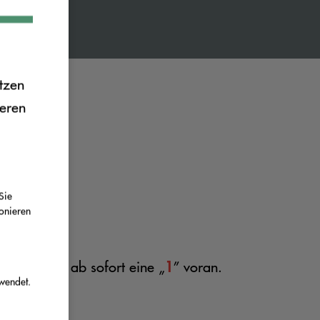
tzen
ieren
Sie
ionieren
1
Benutzer-ID ab sofort eine „
” voran.
wendet.