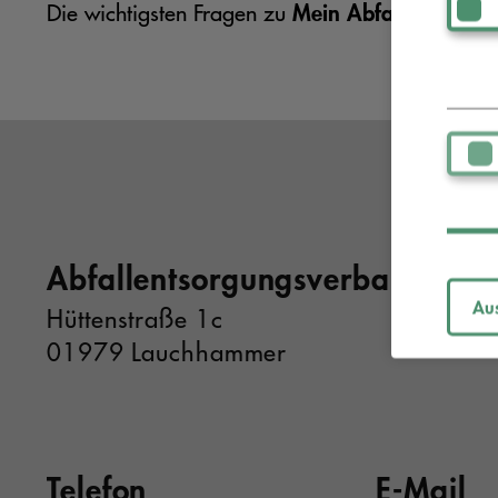
Mein Abfallportal
Die wichtigsten Fragen zu
ha
Abfallentsorgungsverband Schw
Au
Hüttenstraße 1c
01979 Lauchhammer
Telefon
E-Mail