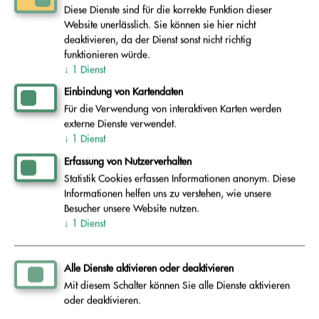
Diese Dienste sind für die korrekte Funktion dieser
Website unerlässlich. Sie können sie hier nicht
deaktivieren, da der Dienst sonst nicht richtig
funktionieren würde.
Tausch- oder Verschenkbörsen bieten Ihnen die
↓
1
Dienst
Möglichkeit, gebrauchte Dinge unkompliziert
Einbindung von Kartendaten
zu verschenken, zu tauschen oder zu verkaufen.
Für die Verwendung von interaktiven Karten werden
Hier finden Sie eine Übersicht regionaler
externe Dienste verwendet.
Angebote.
↓
1
Dienst
Erfassung von Nutzerverhalten
Statistik Cookies erfassen Informationen anonym. Diese
Mehr lesen
Informationen helfen uns zu verstehen, wie unsere
Besucher unsere Website nutzen.
↓
1
Dienst
Alle Dienste aktivieren oder deaktivieren
Mehrweg statt Einweg
Mit diesem Schalter können Sie alle Dienste aktivieren
oder deaktivieren.